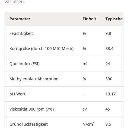
variieren.
Parameter
Einheit
Typischer 
Feuchtigkeit
%
9.8
Korngröße (durch 100 MIC Mesh)
%
88.4
Quellindex (FSI)
ml
24
Methylenblau-Absorption
%
390
pH-Wert
–
10.17
Viskosität 300 rpm (7%)
cP
45
Gründruckfestigkeit
N/cm³
8.5